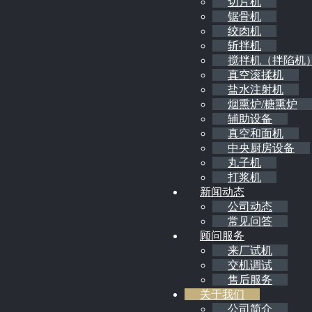
切片机
锯骨机
绞肉机
斩拌机
搅拌机（拌陷机
真空滚揉机
盐水注射机
烟熏炉/糖熏炉
辅助设备
真空和面机
中央厨房设备
丸子机
打浆机
新闻动态
公司动态
常见问答
顾问服务
来厂试机
交机调试
售后服务
关于我们
公司简介