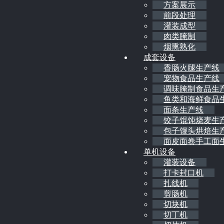
方案展示
前段处理
灌装成型
肉类腌制
烟熏熟化
成套设备
香肠火腿生产线
宠物食品生产线
调味腌制食品生
鱼类和海鲜食品
面条生产线
饺子馄饨烧麦生
包子馒头烘焙生
面皮面卷手工面
单机设备
灌装设备
打卡封口机
扎线机
剪肠机
切块机
切丁机