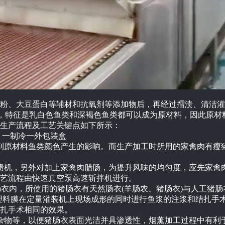
粉、大豆蛋白等辅材和抗氧剂等添加物后，再经过擂溃、清洁灌
加剂，特征是乳白色鱼类和深褐色鱼类都可以成为原材料，因此原
生产流程及工艺关键点如下所示：
、一制冷一外包装盒
到原材料鱼类颜色产生的影响。而生产加工时所用的家禽肉有瘦
溃机，另外对加上家禽肉腊肠，为提升风味的均匀度，应先家禽
艺流程由快速真空泵高速斩拌机进行。
肠衣内，所使用的猪肠衣有天然肠衣(羊肠农、猪肠衣)与人工猪
塑料膜在定量灌装机上现场成形的同时进行鱼浆的注浆和结扎手术
扎手术相同的效果。
杂物等，以便猪肠衣表面光洁并具渗透性，烟薰加工过程中有利