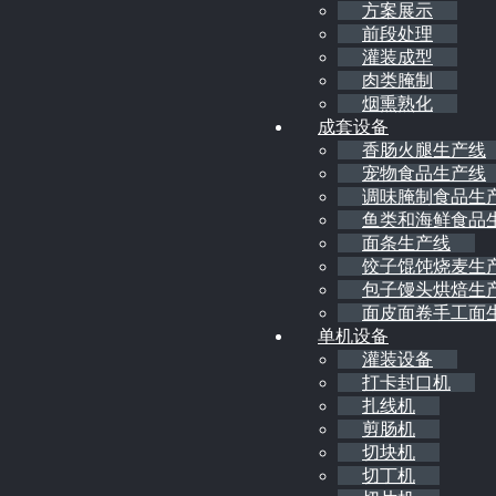
方案展示
前段处理
灌装成型
肉类腌制
烟熏熟化
成套设备
香肠火腿生产线
宠物食品生产线
调味腌制食品生
鱼类和海鲜食品
面条生产线
饺子馄饨烧麦生
包子馒头烘焙生
面皮面卷手工面
单机设备
灌装设备
打卡封口机
扎线机
剪肠机
切块机
切丁机