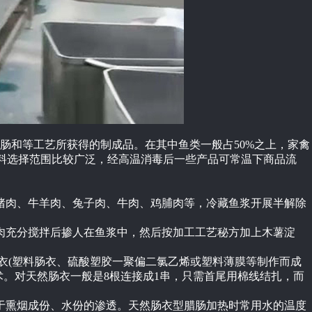
肠和等工艺所获得的制成品。在其中鱼类一般占50%之上，家禽
材料选择范围比较广泛，经高温消毒后一些产品可常温下商品流
猪肉、牛羊肉、兔子肉、牛肉、鸡脯肉等，冷藏鱼浆开展半解除
肉充分搅拌后掺人在鱼浆中，然后按加工工艺秘方加上木薯淀
肠衣(塑料肠衣、硫酸塑胶一聚偏二氯乙烯或塑料薄膜等制作而成
。对天然肠衣一般是8根连接成1串，只需首尾用棉线结扎，而
于熏烟成份、水份的渗透。天然肠衣型腊肠加热时常用水的温度