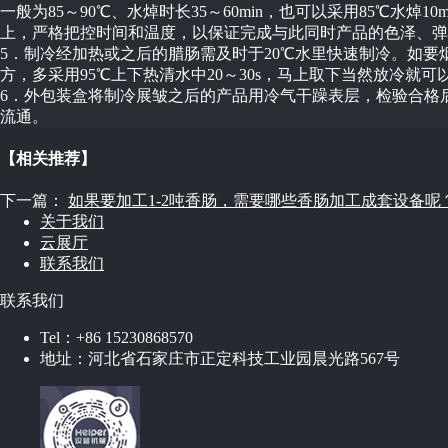
一般为85～90℃、水焯时长35～60min，也可以采用85℃水焯
上，严格把控时间和温度，以保证完成与此同时产品的色泽、弹
5．制冷经加热或之后的腊肠需及时于20℃水里快速制冷。如
方，多采用95℃上下热清水中20～30s，马上取下当然放冷就可
6．外包装盒将制冷展皱之后的产品用冷气干躁表层，检验合格
流通。
【相关推荐】
下一篇：
如果要加工1-2吨香肠，需要哪些香肠加工成套设备呢
关于我们
云展厅
联系我们
联系我们
Tel：
+86 15230868570
地址：
河北省石家庄市正定科技工业园晨光路567号