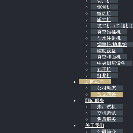
切片机
锯骨机
绞肉机
斩拌机
搅拌机（拌陷机
真空滚揉机
盐水注射机
烟熏炉/糖熏炉
辅助设备
真空和面机
中央厨房设备
丸子机
打浆机
新闻动态
公司动态
常见问答
顾问服务
来厂试机
交机调试
售后服务
关于我们
公司简介