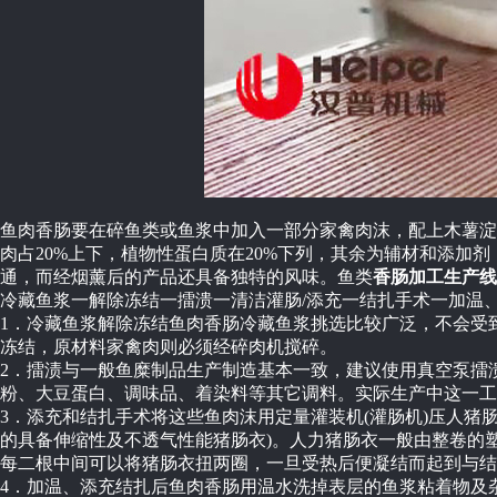
鱼肉香肠要在碎鱼类或鱼浆中加入一部分家禽肉沫，配上木薯淀
肉占20%上下，植物性蛋白质在20%下列，其余为辅材和添
通，而经烟薰后的产品还具备独特的风味。鱼类
香肠加工生产线
冷藏鱼浆一解除冻结一擂溃一清洁灌肠/添充一结扎手术一加温
1．冷藏鱼浆解除冻结鱼肉香肠冷藏鱼浆挑选比较广泛，不会受
冻结，原材料家禽肉则必须经碎肉机搅碎。
2．擂渍与一般鱼糜制品生产制造基本一致，建议使用真空泵擂
粉、大豆蛋白、调味品、着染料等其它调料。实际生产中这一工
3．添充和结扎手术将这些鱼肉沫用定量灌装机(灌肠机)压人猪
的具备伸缩性及不透气性能猪肠衣)。人力猪肠衣一般由整卷的
每二根中间可以将猪肠衣扭两圈，一旦受热后便凝结而起到与结
4．加温、添充结扎后鱼肉香肠用温水洗掉表层的鱼浆粘着物及