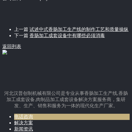
上一篇
试述中式香肠加工生产线的制作工艺和质量操纵
下一篇
香肠加工成套设备中有哪些必须消毒
返回列表
河北汉普创制机械有限公司是专业从事香肠加工生产线,香肠
加工成套设备,肉制品加工成套设备解决方案服务商，集研
发、生产、销售和服务为一体的现代化生产厂家。
电话咨询
解决方案
新闻资讯